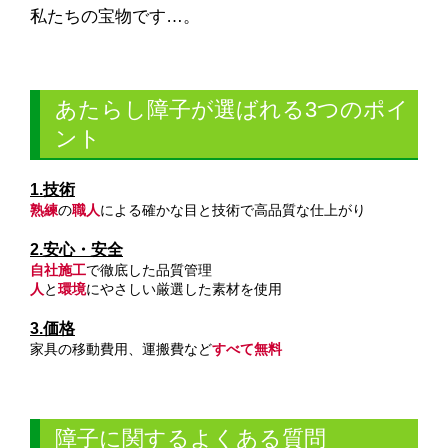
私たちの宝物です…。
あたらし障子が選ばれる3つのポイ
ント
1.技術
熟練
の
職人
による確かな目と技術で高品質な仕上がり
2.安心・安全
自社施工
で徹底した品質管理
人
と
環境
にやさしい厳選した素材を使用
3.価格
家具の移動費用、運搬費など
すべて無料
障子に関するよくある質問