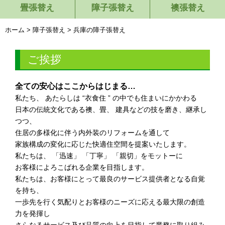
畳張替え
障子張替え
襖張替え
ホーム
>
障子張替え
>
兵庫の障子張替え
ご挨拶
全ての安心はここからはじまる…
私たち、 あたらしは “衣食住 ” の中でも住まいにかかわる
日本の伝統文化である襖、畳、 建具などの技を磨き、継承し
つつ、
住居の多様化に伴う内外装のリフォームを通して
家族構成の変化に応じた快適住空間を提案いたします。
私たちは、 「迅速」 「丁寧」 「親切」をモットーに
お客様によろこばれる企業を目指します。
私たちは、お客様にとって最良のサービス提供者となる自覚
を持ち、
一歩先を行く気配りとお客様のニーズに応える最大限の創造
力を発揮し