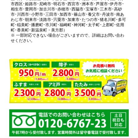
市西区･姫路市･尼崎市･明石市･西宮市･洲本市･芦屋市･伊丹市･
相生市･豊岡市･加古川市･赤穂市･西脇市･宝塚市･三木市･高砂
市･川西市･小野市･三田市･加西市･篠山市･養父市･丹波市･南あ
わじ市･朝来市･淡路市･宍粟市･加東市･たつの市･猪名川町･多可
町･稲美町･播磨町･市川町･福崎町･神河町･太子町･上郡町･佐用
町･香美町･新温泉町・美方郡）
※ 一部対応できない場合がございますので、詳細はお問い合わ
せください。