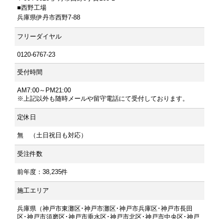
■西野工場
兵庫県伊丹市西野7-88
フリーダイヤル
0120-6767-23
受付時間
AM7:00～PM21:00
※上記以外も随時メールや留守電話にて受付しております。
定休日
無 （土日祝日も対応）
受注件数
前年度：38,235件
施工エリア
兵庫県（神戸市東灘区･神戸市灘区･神戸市兵庫区･神戸市長田
区･神戸市須磨区･神戸市垂水区･神戸市北区･神戸市中央区･神戸